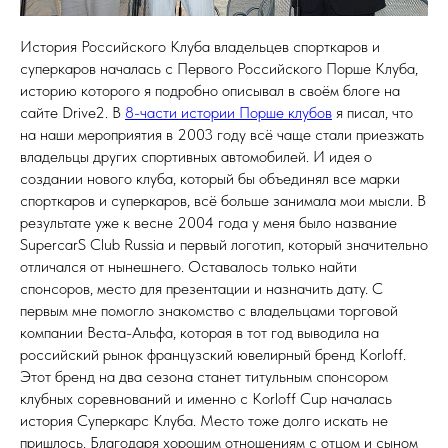
История Российского Клуба владельцев спорткаров и
суперкаров началась с Первого Российского Порше Клуба,
историю которого я подробно описывал в своём блоге на
сайте Drive2. В
8-части истории Порше клубов
я писал, что
на наши мероприятия в 2003 году всё чаще стали приезжать
владельцы других спортивных автомобилей. И идея о
создании нового клуба, который бы объединял все марки
спорткаров и суперкаров, всё больше занимала мои мысли. В
результате уже к весне 2004 года у меня было название
SupercarS Club Russia и первый логотип, который значительно
отличался от нынешнего. Оставалось только найти
спонсоров, место для презентации и назначить дату. С
первым мне помогло знакомство с владельцами торговой
компании Веста-Альфа, которая в тот год выводила на
российский рынок французский ювелирный бренд Korloff.
Этот бренд на два сезона станет титульным спонсором
клубных соревнований и именно с Korloff Cup началась
история Суперкарс Клуба. Место тоже долго искать не
пришлось. Благодаря хорошим отношениям с отцом и сыном